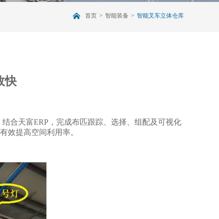
首页
>
智能装备
>
智能叉车立体仓库
效快
结合天富ERP，完成
布匹跟踪、选择、组配及
可视化
有效提高空间利用率。