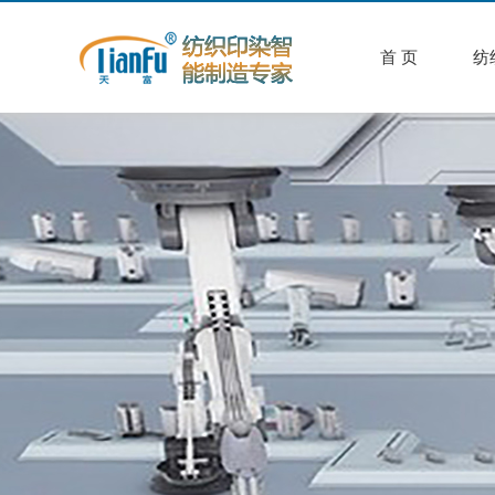
首 页
纺