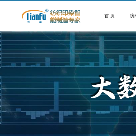
首 页
纺